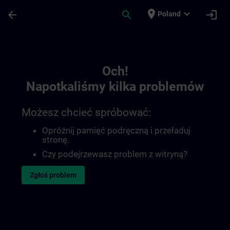
Przejdź do głównej zawartości
Załadowano stronę
place
expand_more
arrow_back
search
login
Poland
Toc | SITRAIN
Och!
Napotkaliśmy kilka problemów
Możesz chcieć spróbować:
Opróżnij pamięć podręczną i przeładuj
stronę.
Czy podejrzewasz problem z witryną?
Zgłoś problem