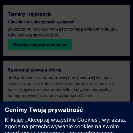
Terminy i rejestracja
Obecnie brak dostępnych wydarzeń
Zapisz się na listę rezerwową i otrzymaj powiadomienie, gdy
tylko pojawią się nowe daty.
Aktywuj usługę powiadomień
Spersonalizowana oferta
Jeśli potrzebujesz standardowej oferty cenowej dla tego
szkolenia, na przykład dla działu zakupów, kliknij poniższe
łącze. Najpierw musisz podać kilka danych osobowych, a
następnie wycena zostanie wysłana do Ciebie.
Podaj ofertę
Ekskluzywne zapytanie dotyczące szkoleń