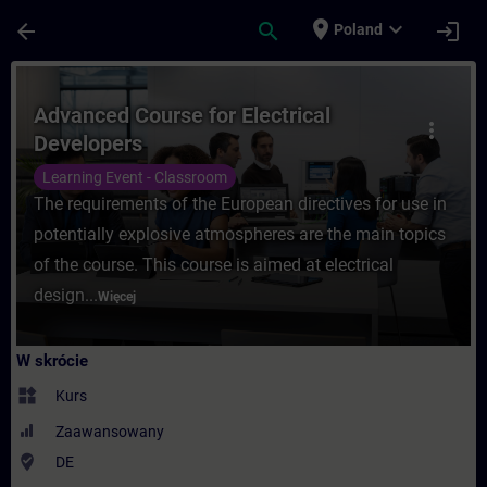
Przejdź do głównej zawartości
Załadowano stronę
place
expand_more
arrow_back
search
login
Poland
Kurs - Advanced Course for Electrical De
Advanced Course for Electrical
more_vert
Developers
Learning Event - Classroom
The requirements of the European directives for use in
potentially explosive atmospheres are the main topics
of the course. This course is aimed at electrical
design...
Więcej
W skrócie
widgets
Kurs
Zaawansowany
where_to_vote
DE