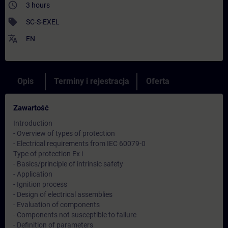
access_time
3 hours
sell
SC-S-EXEL
translate
EN
Opis
Terminy i rejestracja
Oferta
Zawartość
Introduction
- Overview of types of protection
- Electrical requirements from IEC 60079-0
Type of protection Ex i
- Basics/principle of intrinsic safety
- Application
- Ignition process
- Design of electrical assemblies
- Evaluation of components
- Components not susceptible to failure
- Definition of parameters