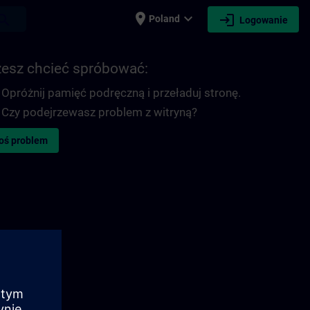
place
expand_more
login
earch
Poland
Logowanie
esz chcieć spróbować:
Opróżnij pamięć podręczną i przeładuj stronę.
Czy podejrzewasz problem z witryną?
oś problem