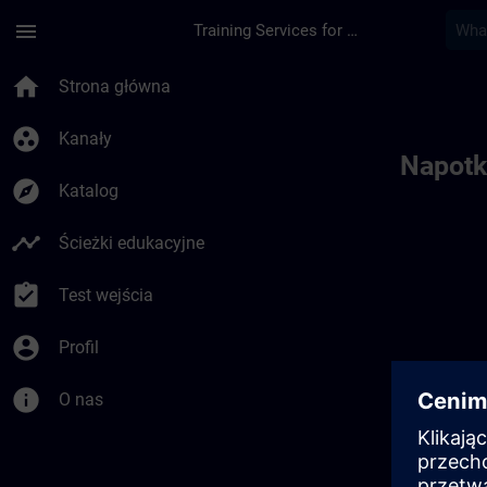
Przejdź do głównej zawartości
Załadowano stronę
menu
Training Services for Digital Industries
Toc | SITRAIN
home
Strona główna
group_work
Kanały
Napotk
explore
Katalog
timeline
Ścieżki edukacyjne
assignment_turned_in
Test wejścia
account_circle
Profil
info
O nas