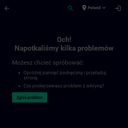
Przejdź do głównej zawartości
Załadowano stronę
place
expand_more
arrow_back
search
login
Poland
Toc | SITRAIN
Och!
Napotkaliśmy kilka problemów
Możesz chcieć spróbować:
Opróżnij pamięć podręczną i przeładuj
stronę.
Czy podejrzewasz problem z witryną?
Zgłoś problem