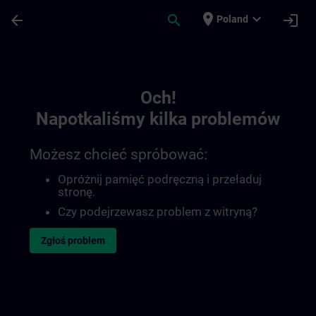
Przejdź do głównej zawartości
Załadowano stronę
place
expand_more
arrow_back
search
login
Poland
Toc | SITRAIN
Och!
Napotkaliśmy kilka problemów
Możesz chcieć spróbować:
Opróżnij pamięć podręczną i przeładuj
stronę.
Czy podejrzewasz problem z witryną?
Zgłoś problem