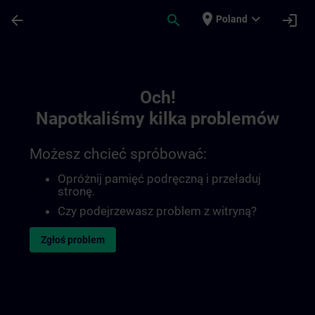
Przejdź do głównej zawartości
Załadowano stronę
place
expand_more
arrow_back
search
login
Poland
Toc | SITRAIN
Och!
Napotkaliśmy kilka problemów
Możesz chcieć spróbować:
Opróżnij pamięć podręczną i przeładuj
stronę.
Czy podejrzewasz problem z witryną?
Zgłoś problem