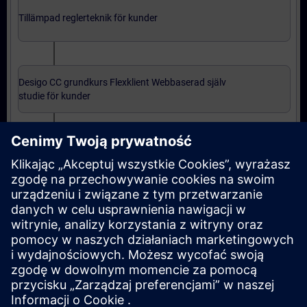
Tillämpad reglerteknik för kunder
Desigo CC grundkurs Flexklient Webbaserad själv
studie för kunder
Desigo CC grundkurs installerad klient för kunder
Avancerad nivå: kurser
Desigo CC fortsättningskurs installerad klient för
kunder