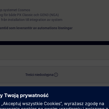
ings systemet Cosmos
ng för både PX Classic och GEN3 (NGA)
 från installation till integration av system
framtid som leverantör av automations lösningar
error_outline
Treści niedostępna
access_time
translate
 kunder
3 days
SV
Learning Event - Classroom