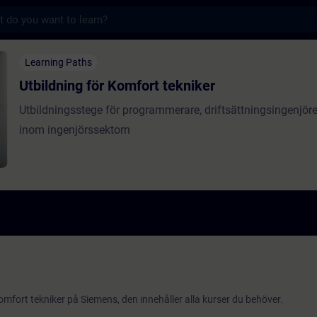
s
r Komfort tekniker - Szkolenie - Szkoleni
Learning Paths
Utbildning för Komfort tekniker
Utbildningsstege för programmerare, driftsättningsingenjöre
inom ingenjörssektorn
mfort tekniker på Siemens, den innehåller alla kurser du behöver.