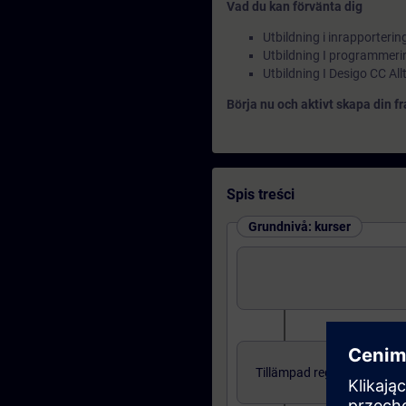
Vad du kan förvänta dig
Utbildning i inrapporter
Utbildning I programmeri
Utbildning I Desigo CC Allt
Börja nu och aktivt skapa din 
Spis treści
Grundnivå: kurser
Tillämpad reglerteknik för