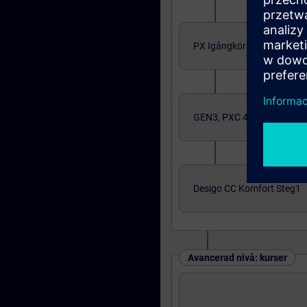
PX Igångkörning/Program
GEN3, PXC 4,5 och 7
Desigo CC Komfort Steg1
Avancerad nivå: kurser