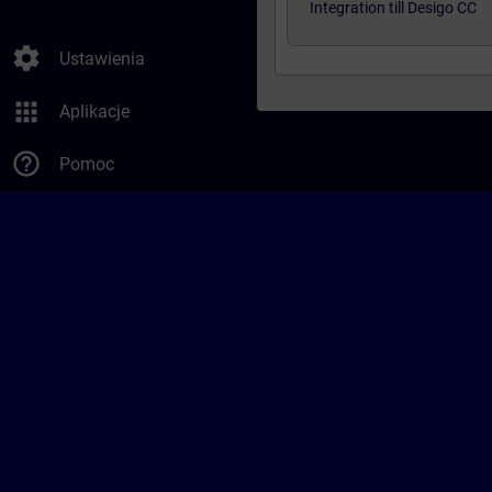
Integration till Desigo CC
settings
Ustawienia
apps
Aplikacje
help_outline
Pomoc