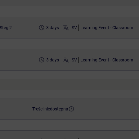
access_time
translate
Steg 2
3 days
SV
Learning Event - Classroom
access_time
translate
3 days
SV
Learning Event - Classroom
error_outline
Treści niedostępna