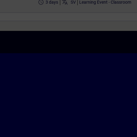
access_time
translate
3 days
SV
Learning Event - Classroom