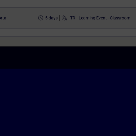
access_time
translate
rtal
5 days
TR
Learning Event - Classroom