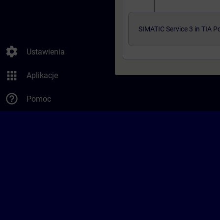
SIMATIC Service 3 in TIA Po
settings
Ustawienia
apps
Aplikacje
help_outline
Pomoc