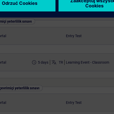
miçi yeterlilik sınavı
rtal
Entry Test
access_time
translate
rtal
5 days
TR
Learning Event - Classroom
evrimiçi yeterlilik sınavı
rtal
Entry Test