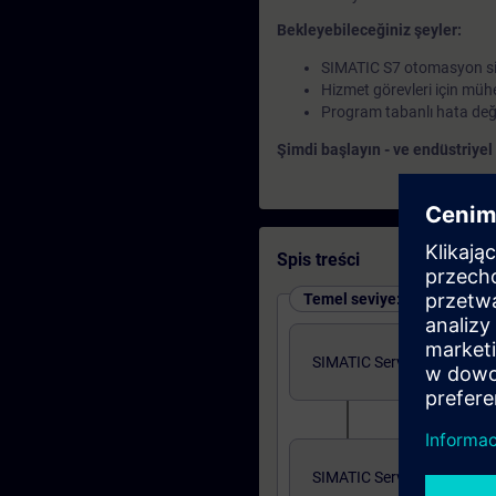
Bekleyebileceğiniz şeyler:
SIMATIC S7 otomasyon sist
Hizmet görevleri için mühe
Program tabanlı hata değe
Şimdi başlayın - ve endüstriyel
Spis treści
Temel seviye: dersler ve çev
SIMATIC Service 1 in TIA Po
SIMATIC Service 1 in TIA Po