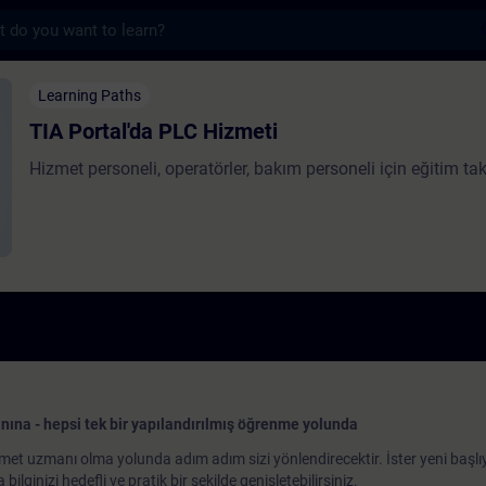
s
 PLC Hizmeti - Szkolenie - Szkolenie - Ro
Learning Paths
TIA Portal'da PLC Hizmeti
Hizmet personeli, operatörler, bakım personeli için eğitim ta
na - hepsi tek bir yapılandırılmış öğrenme yolunda
t uzmanı olma yolunda adım adım sizi yönlendirecektir. İster yeni başlıyo
ilginizi hedefli ve pratik bir şekilde genişletebilirsiniz.