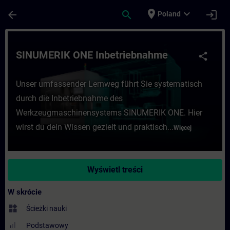
Przejdź do głównej zawartości
Załadowano stronę
place
expand_more
arrow_back
search
login
Poland
Kurs - SINUMERIK ONE Inbetriebnahme - S
SINUMERIK ONE Inbetriebnahme
share
Unser umfassender Lernweg führt Sie systematisch
durch die Inbetriebnahme des
Werkzeugmaschinensystems SINUMERIK ONE. Hier
wirst du dein Wissen gezielt und praktisch...
Więcej
Wyświetl treści
W skrócie
widgets
Ścieżki nauki
Podstawowy