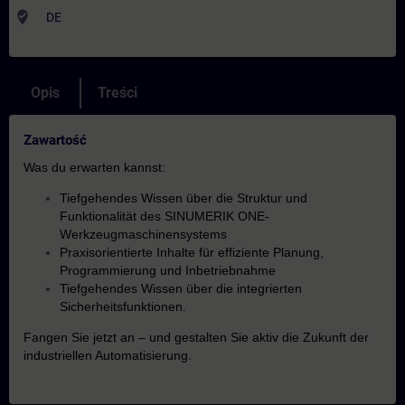
where_to_vote
DE
Opis
Treści
Zawartość
Was du erwarten kannst:
Tiefgehendes Wissen über die Struktur und
Funktionalität des SINUMERIK ONE-
Werkzeugmaschinensystems
Praxisorientierte Inhalte für effiziente Planung,
Programmierung und Inbetriebnahme
Tiefgehendes Wissen über die integrierten
Sicherheitsfunktionen.
Fangen Sie jetzt an – und gestalten Sie aktiv die Zukunft der
industriellen Automatisierung.