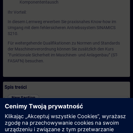
Komponententausch
Ihr Vorteil:
In diesem Lernweg erwerben Sie praxisnahes Know-how im
Umgang mit dem fehlersicheren Antriebssystem SINAMICS
S210.
Für weitergehende Qualifikationen zu Normen und Standards
der Maschinenverordnung können Sie zusätzlich den Kurs
“Funktionale Sicherheit im Maschinen- und Anlagenbau” (ST-
FASAFN) besuchen.
Spis treści
New Section
SINAMICS S210 - Inbetriebnahme und Service
(Präsenz-Training)