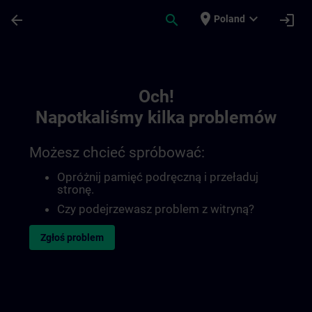
Przejdź do głównej zawartości
Załadowano stronę
place
expand_more
arrow_back
search
login
Poland
Toc | SITRAIN
Och!
Napotkaliśmy kilka problemów
Możesz chcieć spróbować:
Opróżnij pamięć podręczną i przeładuj
stronę.
Czy podejrzewasz problem z witryną?
Zgłoś problem