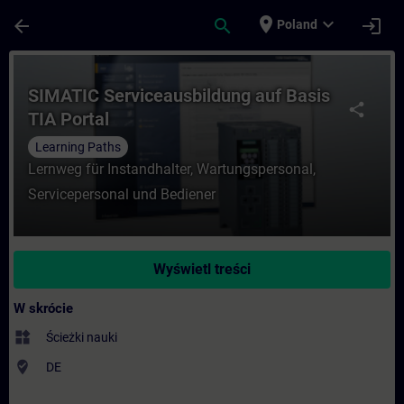
Przejdź do głównej zawartości
Załadowano stronę
place
expand_more
arrow_back
search
login
Poland
Kurs - SIMATIC Serviceausbildung auf Bas
SIMATIC Serviceausbildung auf Basis
share
TIA Portal
Learning Paths
Lernweg für Instandhalter, Wartungspersonal,
Servicepersonal und Bediener
Wyświetl treści
W skrócie
widgets
Ścieżki nauki
where_to_vote
DE