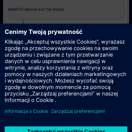
SIMATIC Service 3 in TIA Portal
SIMATIC Service 3 in TIA Portal (Präsenz-Training)
Abschließende Zertifizierung
Automatisierungstechniker/in Service entspr.
ZVEI in TIA Portal (Präsenz-Test)