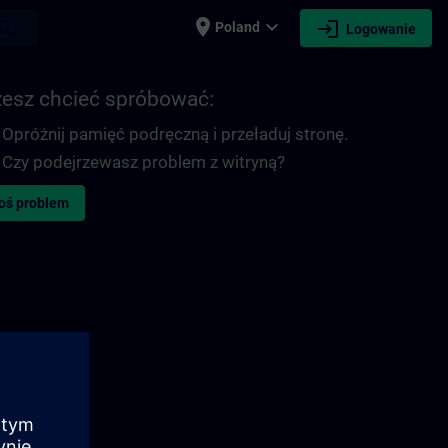
place
expand_more
login
earch
Poland
Logowanie
esz chcieć spróbować:
Opróżnij pamięć podręczną i przeładuj stronę.
Czy podejrzewasz problem z witryną?
oś problem