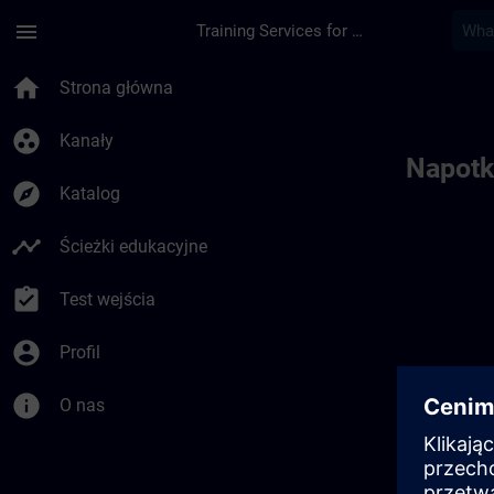
Przejdź do głównej zawartości
Załadowano stronę
menu
Training Services for Digital Industries
Toc | SITRAIN
home
Strona główna
group_work
Kanały
Napotk
explore
Katalog
timeline
Ścieżki edukacyjne
assignment_turned_in
Test wejścia
account_circle
Profil
info
O nas