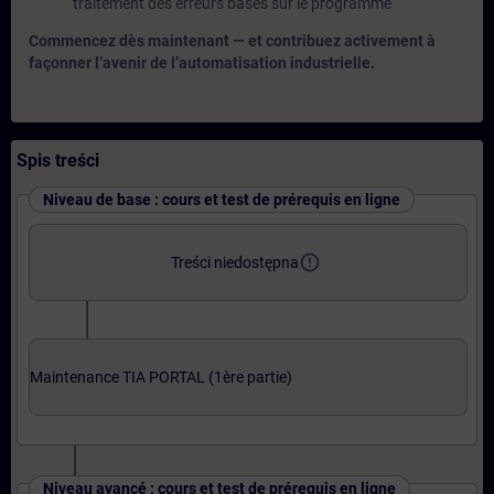
traitement des erreurs basés sur le programme
Commencez dès maintenant — et contribuez activement à
façonner l’avenir de l’automatisation industrielle.
Spis treści
Niveau de base : cours et test de prérequis en ligne
error_outline
Treści niedostępna
Maintenance TIA PORTAL (1ère partie)
Niveau avancé : cours et test de prérequis en ligne