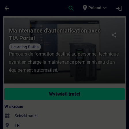
Przejdź do głównej zawartości
Załadowano stronę
place
expand_more
arrow_back
search
login
Poland
Kurs - Maintenance d'automatisation avec
Maintenance d'automatisation avec
share
TIA Portal
Learning Paths
Parcours de formation destiné au personnel technique
ayant en charge la maintenance premier niveau d'un
équipement automatisé.
Wyświetl treści
W skrócie
widgets
Ścieżki nauki
where_to_vote
FR