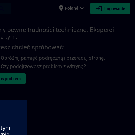
place
expand_more
login
earch
Poland
Logowanie
y pewne trudności techniczne. Eksperci
na tym.
esz chcieć spróbować:
Opróżnij pamięć podręczną i przeładuj stronę.
Czy podejrzewasz problem z witryną?
oś problem