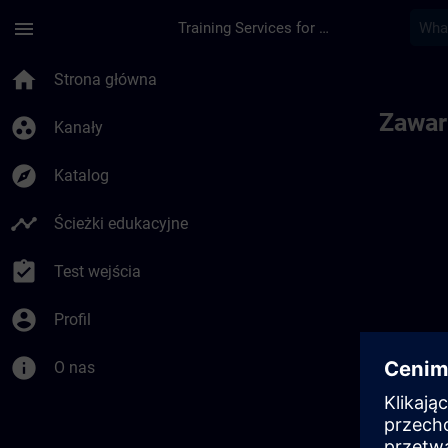
Przejdź do głównej zawartości
Załadowano stronę
menu
Training Services for Digital Industries
home
Strona główna
Zawar
group_work
Kanały
explore
Katalog
timeline
Ścieżki edukacyjne
assignment_turned_in
Test wejścia
account_circle
Profil
info
O nas