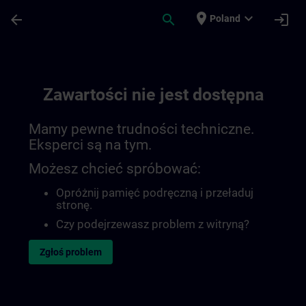
Przejdź do głównej zawartości
Załadowano stronę
place
expand_more
arrow_back
search
login
Poland
Zawartości nie jest dostępna
Mamy pewne trudności techniczne.
Eksperci są na tym.
Możesz chcieć spróbować:
Opróżnij pamięć podręczną i przeładuj
stronę.
Czy podejrzewasz problem z witryną?
Zgłoś problem