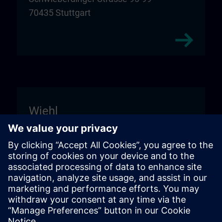
70435 Stuttgart
Wiehl
Unitechnik Systems GmbH
Entrance sign "DIGI:LAB"
Fritz-Kotz-Str. 14
51674 Wiehl