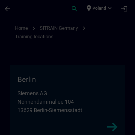
Skip To Main Content
Page Loaded
place
expand_more
arrow_back
search
login
Poland
Training locations for SITRAIN in Germany
chevron_right
chevron_right
Home
SITRAIN Germany
Training locations
Berlin
Siemens AG
Nonnendammallee 104
13629 Berlin-Siemensstadt