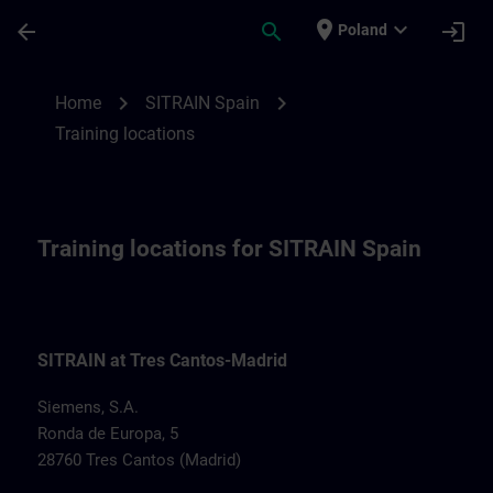
Skip To Main Content
Page Loaded
place
expand_more
arrow_back
search
login
Poland
Training locations for SITRAIN Spain | SI
chevron_right
chevron_right
Home
SITRAIN Spain
Training locations
Training locations for SITRAIN Spain
SITRAIN at Tres Cantos-Madrid
Siemens, S.A.
Ronda de Europa, 5
28760 Tres Cantos (Madrid)