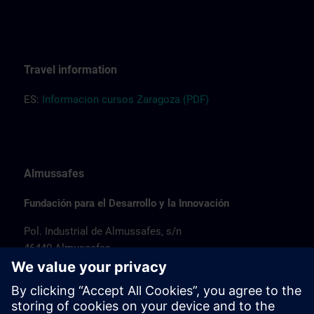
Travel information
ES:
Informacion cursos Zaragoza (PDF)
Almussafes
Fundación para el Desarrollo y la Innovación
Pol. Industrial de Almussafes, s/n
46440 Almussafes
Spain
Link to website >