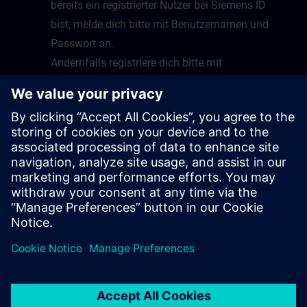
bereits ein registrierter Nutzer bei Siemens ID
bist, melde dich bitte mit Benutzernamen und
Passwort an.
Andernfalls registriere dich bitte mit
Emailadresse und Benutzernamen und folge
dazu den Anweisungen.
Nach erfolgreicher Anmeldung wirst du auf die
Startseite von Virtual Lab geleitet.
Glückwunsch, du kannst nun Virtual Lab nutzen
sobald ein Kurs bereitsteht.