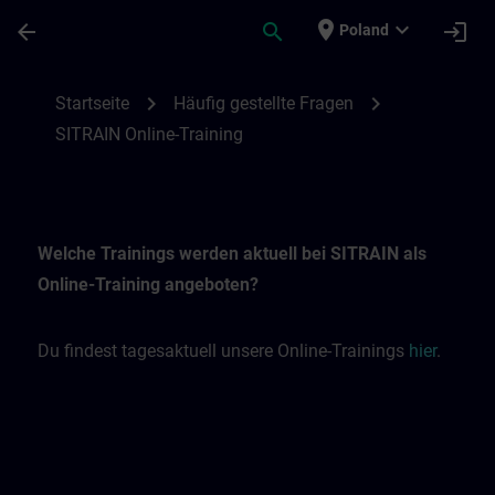
Skip To Main Content
Page Loaded
place
expand_more
arrow_back
search
login
Poland
SITRAIN Online-Trainings | SITRAIN
chevron_right
chevron_right
Startseite
Häufig gestellte Fragen
SITRAIN Online-Training
Welche Trainings werden aktuell bei SITRAIN als
Online-Training angeboten?
Du findest tagesaktuell unsere Online-Trainings
hier
.