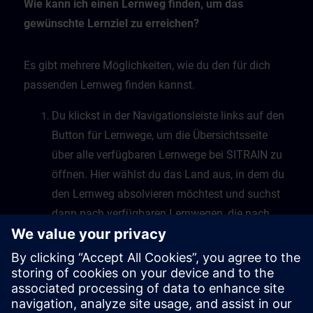
Wie kann ich einen Lernweg finden, um das
gewünschte Lernziel zu erreichen?
Es gibt mehrere Möglichkeiten, wie du den für dich
passenden Lernweg finden kannst.
Du klickst in der Navigationsleiste links auf den
Button für Lernwege, um die Übersichtsseite
über alle verfügbaren Lernwege bei SITRAIN zu
öffnen. Hier wählst du das Land aus, in dem du
den Lernweg absolvieren möchtest und suchst
dann nach verfügbaren Lernwegen, die nach
Themen sortiert sind.
Eine zweite Möglichkeit besteht darin, dass du
in der freien Suche dein Thema als Suchbegriff
eingibst, die Suche startest und die