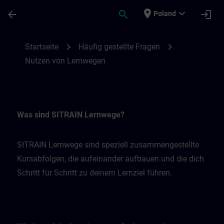
Skip To Main Content
Page Loaded
place
expand_more
arrow_back
search
login
Poland
Nutzen von Lernwegen | SITRAIN
chevron_right
chevron_right
Startseite
Häufig gestellte Fragen
Nutzen von Lernwegen
Was sind SITRAIN Lernwege?
SITRAIN Lernwege sind speziell zusammengestellte
Kursabfolgen, die aufeinander aufbauen und die dich
Schritt für Schritt zu deinem Lernziel führen.