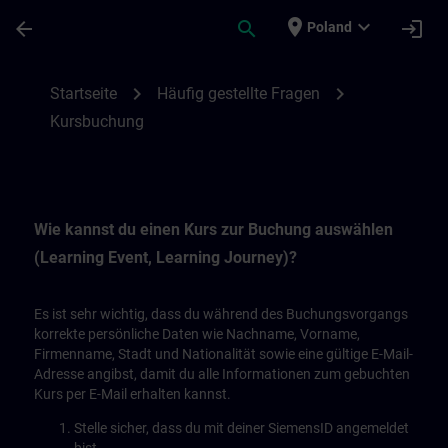
Skip To Main Content
Page Loaded
place
expand_more
arrow_back
search
login
Poland
Kursbuchung | SITRAIN
chevron_right
chevron_right
Startseite
Häufig gestellte Fragen
Kursbuchung
Wie kannst du einen Kurs zur Buchung auswählen
(Learning Event, Learning Journey)?
Es ist sehr wichtig, dass du während des Buchungsvorgangs
korrekte persönliche Daten wie Nachname, Vorname,
Firmenname, Stadt und Nationalität sowie eine gültige E-Mail-
Adresse angibst, damit du alle Informationen zum gebuchten
Kurs per E-Mail erhalten kannst.
Stelle sicher, dass du mit deiner SiemensID angemeldet