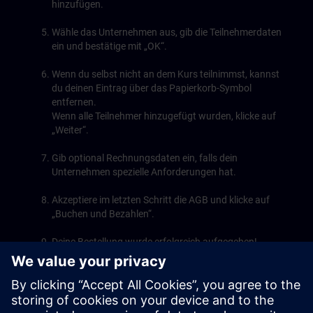
hinzufügen.
Wähle das Unternehmen aus, gib die Teilnehmerdaten
ein und bestätige mit „OK“.
Wenn du selbst nicht an dem Kurs teilnimmst, kannst
du deinen Eintrag über das Papierkorb-Symbol
entfernen.
Wenn alle Teilnehmer hinzugefügt wurden, klicke auf
„Weiter“.
Gib optional Rechnungsdaten ein, falls dein
Unternehmen spezielle Anforderungen hat.
Akzeptiere im letzten Schritt die AGB und klicke auf
„Buchen und Bezahlen“.
Deine Bestellung wurde erfolgreich aufgegeben!