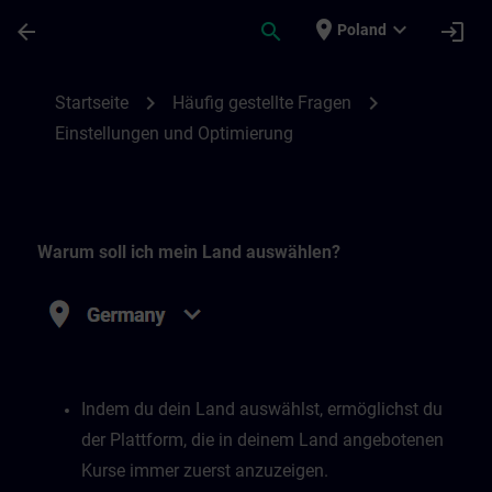
Skip To Main Content
Page Loaded
place
expand_more
arrow_back
search
login
Poland
Einstellungen und Optimierung | SITRAIN
chevron_right
chevron_right
Startseite
Häufig gestellte Fragen
Einstellungen und Optimierung
Warum soll ich mein Land auswählen?
Indem du dein Land auswählst, ermöglichst du
der Plattform, die in deinem Land angebotenen
Kurse immer zuerst anzuzeigen.