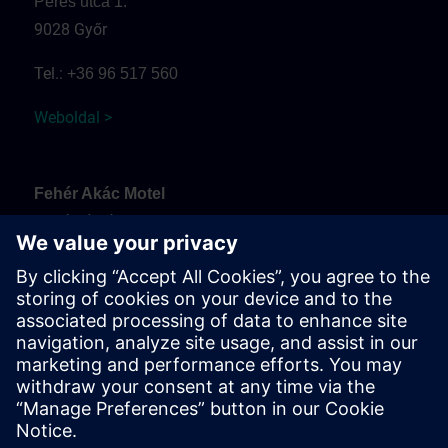
Peres utca 1.
9028 Győr
Tel.:
+36 96 517 560
Weboldal >
Fehér Akác Motel
Fehérvári út
9099 Pér
Tel.:
+36 30 937 0817
Weboldal >
Arrival and parking