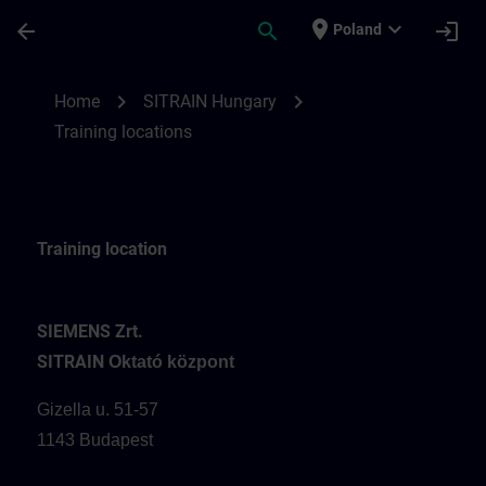
Skip To Main Content
Page Loaded
place
expand_more
arrow_back
search
login
Poland
Training locations for SITRAIN Hungary | 
chevron_right
chevron_right
Home
SITRAIN Hungary
Training locations
Training location
SIEMENS Zrt.
SITRAIN
Oktató központ
Gizella u. 51-57
1143 Budapest