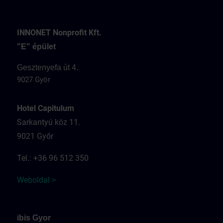
INNONET Nonprofit Kft.
"E" épület
Gesztenyefa út 4.
9027 Györ
Hotel Capitulum
Sarkantyú köz 11.
9021 Győr
Tel.: +36 96 512 350
Weboldal >
ibis Gyor