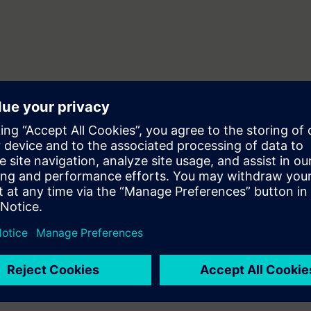
dades en sistemas SCADA para la programación avanzada de sistemas dis
e funciones entre diferentes sistemas.
valentes a los cursos WinCC SCADA - Nivel 1 [ST-BWINCCS].