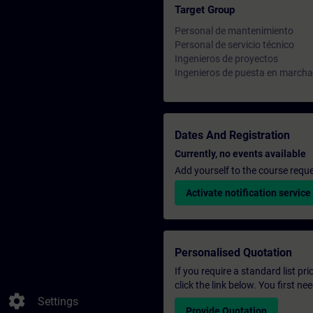
Target Group
Personal de mantenimiento
Personal de servicio técnico
Ingenieros de proyectos
Ingenieros de puesta en marcha
Dates And Registration
Currently, no events available
Add yourself to the course reque
Activate notification service
Personalised Quotation
If you require a standard list pr
click the link below. You first n
settings
Settings
Provide Quotation