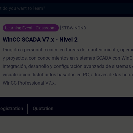
s
 V7.x - Nivel 2 - Training - Training - P
Learning Event - Classroom
ST-BWINOND
WinCC SCADA V7.x - Nivel 2
Dirigido a personal técnico en tareas de mantenimiento, operac
y proyectos, con conocimientos en sistemas SCADA con WinCC
integración, desarrollo y configuración avanzada de sistemas 
visualización distribuidos basados en PC, a través de las her
WinCC Professional V7.x.
egistration
Quotation