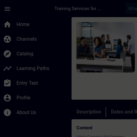
Skip To Main Content
Page Loaded
menu
Training Services for Digital Industries
Course - WinCC SCADA
home
Home
group_work
Channels
explore
Catalog
timeline
Learning Paths
assignment_turned_in
Entry Test
account_circle
Profile
info
Description
Dates and R
About Us
Content