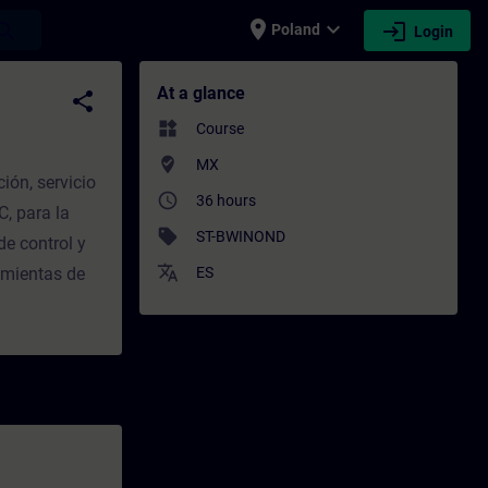
place
expand_more
login
earch
Poland
Login
rofessional development | SITRAIN
At a glance
share
widgets
Course
where_to_vote
MX
ión, servicio
access_time
36 hours
, para la
sell
ST-BWINOND
de control y
translate
ramientas de
ES