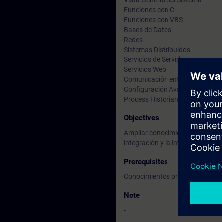
Vista General del Sistema
Funciones con C
Funciones con VBS
Bases de Datos
Redes
Sistemas Distribuidos
Servicios de Servidor
Servicios Web
Comunicación entre Sistemas
Configuración Avanzada
Process Historian
Objectives
Ampliar conocimientos y habili
integración y la interconexión d
Prerequisites
Conocimientos previos y/o equi
Note
-