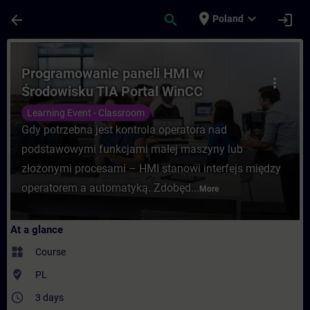
Skip To Main Content
Page Loaded
place
expand_more
arrow_back
search
login
Poland
Course - Programowanie paneli HMI w Środ
Programowanie paneli HMI w
more_vert
Środowisku TIA Portal WinCC
Learning Event - Classroom
Gdy potrzebna jest kontrola operatora nad
podstawowymi funkcjami małej maszyny lub
złożonymi procesami – HMI stanowi interfejs między
operatorem a automatyką. Zdobęd...
More
At a glance
widgets
Course
where_to_vote
PL
access_time
3 days