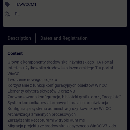
sell
TIA-WCCM1
translate
PL
Description
Dates and Registration
Content
Głównie komponenty środowiska inżynierskiego TIA Portal
Interfejs użytkownika środowiska inżynierskiego TIA portal
WinCC
Tworzenie nowego projektu
Korzystanie z funkcji konfiguracyjnych obiektów WinCC
Elementy edytora skryptów C oraz VB
Zaawansowana konfiguracja, biblioteki grafiki oraz „Faceplate”
System komunikatów alarmowych oraz ich archiwizacja
Konfiguracja systemu administracji użytkowników WinCC
Archiwizacja zmiennych procesowych
Zarządzanie Recepturami w trybie Runtime
Migracja projektu ze środowiska klasycznego WinCC V7.x do