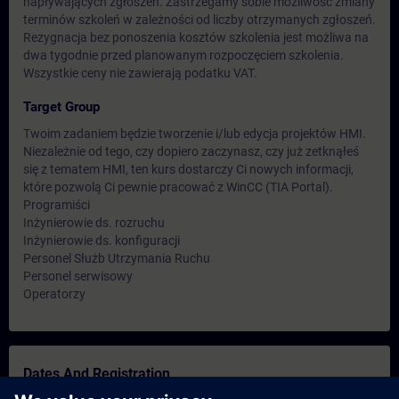
napływających zgłoszeń. Zastrzegamy sobie możliwość zmiany
terminów szkoleń w zależności od liczby otrzymanych zgłoszeń.
Rezygnacja bez ponoszenia kosztów szkolenia jest możliwa na
dwa tygodnie przed planowanym rozpoczęciem szkolenia.
Wszystkie ceny nie zawierają podatku VAT.
Target Group
Twoim zadaniem będzie tworzenie i/lub edycja projektów HMI.
Niezależnie od tego, czy dopiero zaczynasz, czy już zetknąłeś
się z tematem HMI, ten kurs dostarczy Ci nowych informacji,
które pozwolą Ci pewnie pracować z WinCC (TIA Portal).
Programiści
Inżynierowie ds. rozruchu
Inżynierowie ds. konfiguracji
Personel Służb Utrzymania Ruchu
Personel serwisowy
Operatorzy
Dates And Registration