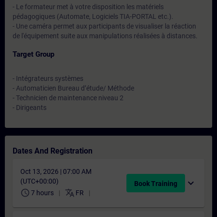
- Le formateur met à votre disposition les matériels
pédagogiques (Automate, Logiciels TIA-PORTAL etc.).
- Une caméra permet aux participants de visualiser la réaction
de l'équipement suite aux manipulations réalisées à distances.
Target Group
- Intégrateurs systèmes
- Automaticien Bureau d’étude/ Méthode
- Technicien de maintenance niveau 2
- Dirigeants
Dates And Registration
Oct 13, 2026 | 07:00 AM
(UTC+00:00)
expand_more
Book Training
schedule
translate
7 hours
FR