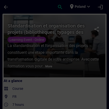
Skip To Main Content
Page Loaded
place
expand_more
arrow_back
search
login
Poland
Course - Standardisation et organisation d
Standardisation et organisation des
share
projets (bibliothèques, typages des
données, faceplate (Formation à
Learning Event - Online
distance)
La standardisation et l’organisation des projets
constituent une étape importante dans la
transformation digitale de votre entreprise. Avec cette
formation vous pour...
More
At a glance
widgets
Course
where_to_vote
FR
access_time
7 hours