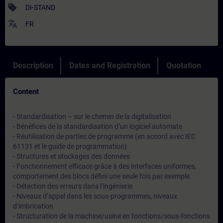
sell
DI-STAND
translate
FR
Description
Dates and Registration
Quotation
Content
- Standardisation – sur le chemin de la digitalisation
- Bénéfices de la standardisation d’un logiciel automate
- Réutilisation de parties de programme (en accord avec IEC
61131 et le guide de programmation)
- Structures et stockages des données
- Fonctionnement efficace grâce à des interfaces uniformes,
comportement des blocs défini une seule fois par exemple.
- Détection des erreurs dans l’ingénierie
- Niveaux d’appel dans les sous-programmes, niveaux
d’imbrication
- Structuration de la machine/usine en fonctions/sous-fonctions