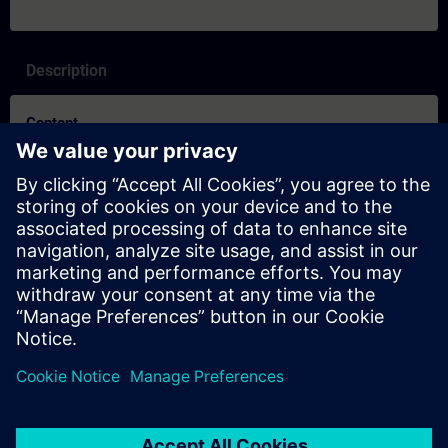
Description
Content
SITRAIN-egenskaper och skillnader mellan inlärningsformaten