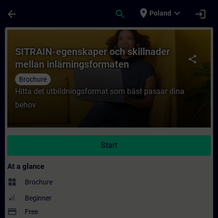
Skip To Main Content
Page Loaded
place
expand_more
arrow_back
search
login
Poland
Course - SITRAIN-egenskaper och skillnade
SITRAIN-egenskaper och skillnader
share
mellan inlärningsformaten
Brochure
Hitta det utbildningsformat som bäst passar dina
behov
Start
At a glance
widgets
Brochure
Beginner
payment
Free