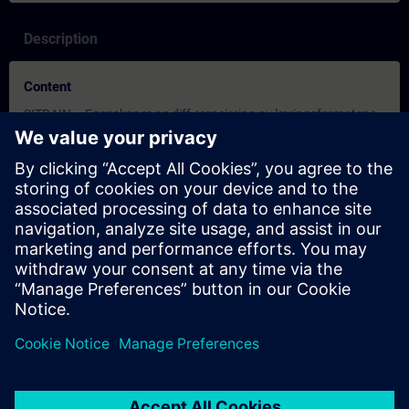
Description
Content
SITRAIN – Egenskaper og diff erensiering av læringsformatene