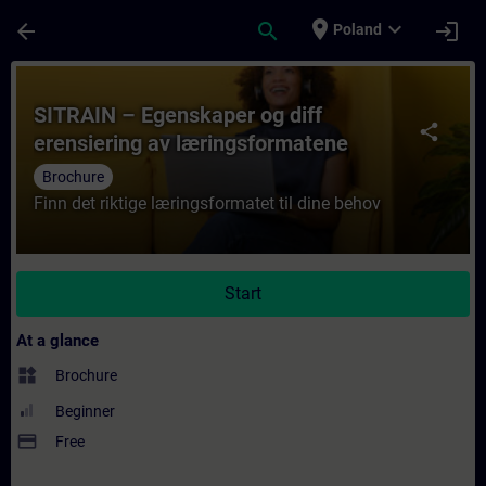
Skip To Main Content
Page Loaded
place
expand_more
arrow_back
search
login
Poland
Course - SITRAIN – Egenskaper og diff ere
SITRAIN – Egenskaper og diff
share
erensiering av læringsformatene
Brochure
Finn det riktige læringsformatet til dine behov
Start
At a glance
widgets
Brochure
Beginner
payment
Free