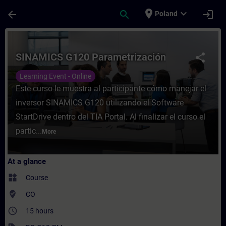
Skip To Main Content
Page Loaded
place
expand_more
arrow_back
search
login
Poland
Course - SINAMICS G120 Parametrización -
SINAMICS G120 Parametrización
share
Learning Event - Online
Este curso le muestra al participante cómo manejar el
inversor SINAMICS G120 utilizando el Software
StartDrive dentro del TIA Portal. Al finalizar el curso el
partic...
More
At a glance
widgets
Course
where_to_vote
CO
access_time
15 hours