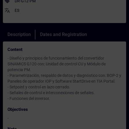
sell
DR-G12-PM
translate
ES
Description
Dates and Registration
Content
- Diseño y principios de funcionamiento del convertidor
SINAMICS G120 con: Unidad de control CU y Módulo de
potencia PM.
- Parametrización, respaldo de datos y diagnóstico con: BOP-2 y
Paneles de operador IOP y Software StartDrive en TIA Portal.
- Setpoint y control en lazo cerrado.
- Señales de control e interconexiones de señales.
- Funciones del inversor.
Objectives
-