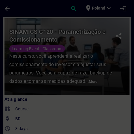
Skip To Main Content
Page Loaded
place
expand_more
arrow_back
search
login
Poland
Course - SINAMICS G120 - Parametrização 
SINAMICS G120 - Parametrização e
share
Comissionamento
Learning Event - Classroom
Neste curso, você aprenderá a realizar o
comissionamento do inversor e a ajustar seus
parâmetros. Você será capaz de fazer backup de
dados e tomar as medidas adequad...
More
At a glance
widgets
Course
where_to_vote
BR
access_time
3 days