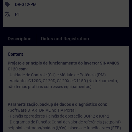
sell
DR-G12-PM
translate
PT
Description
Dates and Registration
Content
Projeto e princípio de funcionamento do inversor SINAMICS
G120 com:
- Unidade de Controle (CU) e Módulo de Potência (PM)
- Variantes G120C, G120D, G120X e G115D (No treinamento,
não temos práticas com esses equipamentos)
Parametrização, backup de dados e diagnóstico com:
- Software STARTDRIVE no TIA Portal
- Painéis operadores Painéis de operação BOP-2 e IOP-2
- Diagramas de Função: Canal de valor de referência (setpoint)
setpoint, entradas/saídas (I/Os), blocos de função livres (FFB)