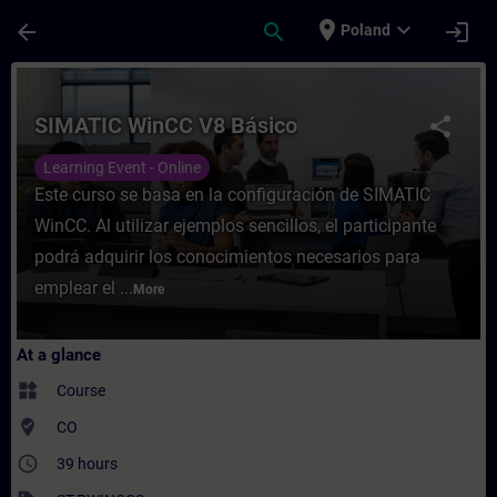
Skip To Main Content
Page Loaded
place
expand_more
arrow_back
search
login
Poland
Course - SIMATIC WinCC V8 Básico - Traini
SIMATIC WinCC V8 Básico
share
Learning Event - Online
Este curso se basa en la configuración de SIMATIC
WinCC. Al utilizar ejemplos sencillos, el participante
podrá adquirir los conocimientos necesarios para
emplear el ...
More
At a glance
widgets
Course
where_to_vote
CO
access_time
39 hours