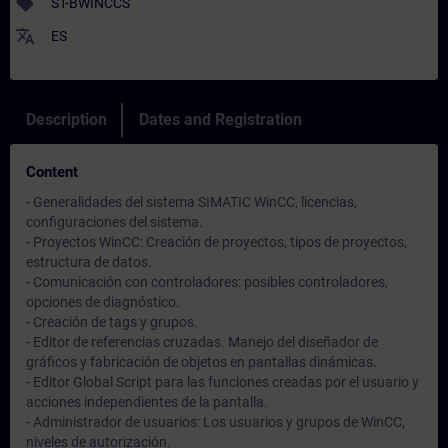
sell
ST-BWINCCS
translate
ES
Description
Dates and Registration
Content
- Generalidades del sistema SIMATIC WinCC, licencias,
configuraciones del sistema.
- Proyectos WinCC: Creación de proyectos, tipos de proyectos,
estructura de datos.
- Comunicación con controladores: posibles controladores,
opciones de diagnóstico.
- Creación de tags y grupos.
- Editor de referencias cruzadas. Manejo del diseñador de
gráficos y fabricación de objetos en pantallas dinámicas.
- Editor Global Script para las funciones creadas por el usuario y
acciones independientes de la pantalla.
- Administrador de usuarios: Los usuarios y grupos de WinCC,
niveles de autorización.