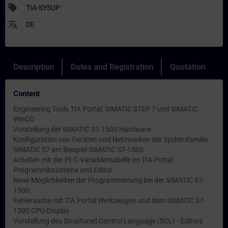
sell
TIA-SYSUP
translate
DE
Description
Dates and Registration
Quotation
Content
Engineering Tools TIA Portal: SIMATIC STEP 7 und SIMATIC
WinCC
Vorstellung der SIMATIC S7-1500 Hardware
Konfiguration von Geräten und Netzwerken der Systemfamilie
SIMATIC S7 am Beispiel SIMATIC S7-1500
Arbeiten mit der PLC-Variablentabelle im TIA Portal
Programmbausteine und Editor
Neue Möglichkeiten der Programmierung bei der SIMATIC S7-
1500:
Fehlersuche mit TIA Portal Werkzeugen und dem SIMATIC S7-
1500 CPU-Display
Vorstellung des Structured Control Language (SCL) - Editors