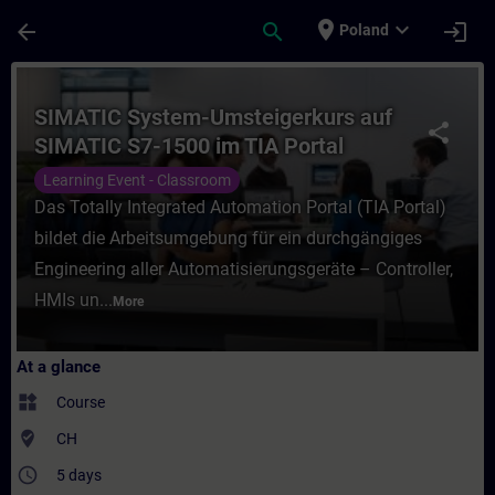
Skip To Main Content
Page Loaded
place
expand_more
arrow_back
search
login
Poland
Course - SIMATIC System-Umsteigerkurs au
SIMATIC System-Umsteigerkurs auf
share
SIMATIC S7-1500 im TIA Portal
Learning Event - Classroom
Das Totally Integrated Automation Portal (TIA Portal)
bildet die Arbeitsumgebung für ein durchgängiges
Engineering aller Automatisierungsgeräte – Controller,
HMIs un...
More
At a glance
widgets
Course
where_to_vote
CH
access_time
5 days