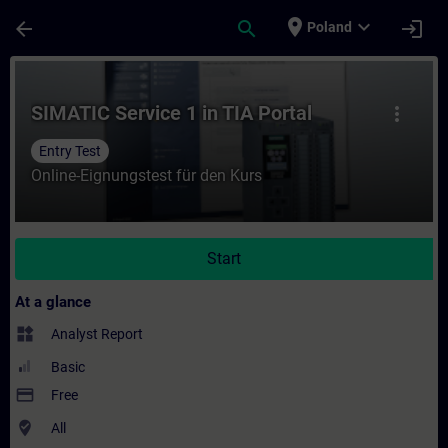
Skip To Main Content
Page Loaded
place
expand_more
arrow_back
search
login
Poland
Course - SIMATIC Service 1 in TIA Portal -
SIMATIC Service 1 in TIA Portal
more_vert
Entry Test
Online-Eignungstest für den Kurs
Start
At a glance
widgets
Analyst Report
Basic
payment
Free
where_to_vote
All