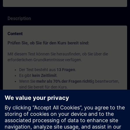
Description
Content
Prüfen Sie, ob Sie für den Kurs bereit sind:
Mit diesem Test können Sie herausfinden, ob Sie über die
erforderlichen Grundkenntnisse verfügen.
Der Test besteht aus
13 Fragen
.
Es gibt
kein Zeitlimit
.
Wenn Sie
mehr als 70% der Fragen richti
g beantworten,
sind Sie bereit für den Kurs.
Wenn Sie
weniger als 70%
erreichen, empfehlen wir Ihnen,
das
Curriculum
Automation Basics
und den SITRAIN
access Kurs
Einführung in die Grundlagen zur SPS-
Programmierung
durchzuarbeiten, um Ihre Grundlagen
zu vertiefen..