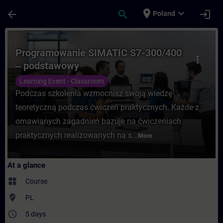
Skip To Main Content
Page Loaded
place
expand_more
arrow_back
search
login
Poland
Course - Programowanie SIMATIC S7-300/4
Programowanie SIMATIC S7-300/400
more_vert
‒ podstawowy
Learning Event - Classroom
Podczas szkolenia wzmocnisz swoją wiedzę
teoretyczną podczas ćwiczeń praktycznych. Każde z
omawianych zagadnień bazuje na ćwiczeniach
praktycznych realizowanych na s...
More
At a glance
widgets
Course
where_to_vote
PL
access_time
5 days