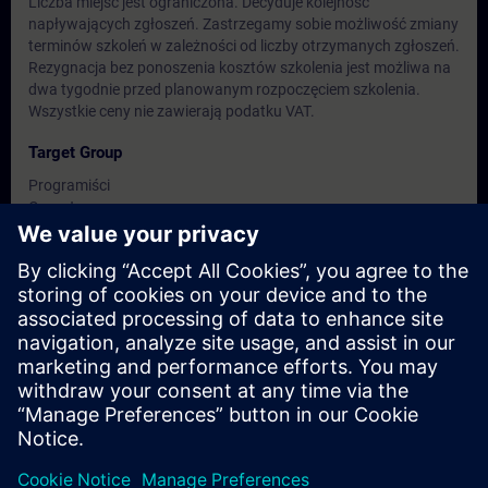
Liczba miejsc jest ograniczona. Decyduje kolejność
napływających zgłoszeń. Zastrzegamy sobie możliwość zmiany
terminów szkoleń w zależności od liczby otrzymanych zgłoszeń.
Rezygnacja bez ponoszenia kosztów szkolenia jest możliwa na
dwa tygodnie przed planowanym rozpoczęciem szkolenia.
Wszystkie ceny nie zawierają podatku VAT.
Target Group
Programiści
Operatorzy
Personel utrzymania ruchu
Dates And Registration
Currently, no events available
Add yourself to the course request list and you will be notified
when new dates become available.
Activate notification service