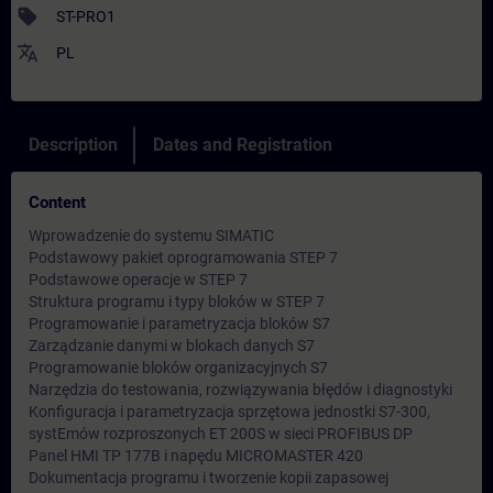
sell
ST-PRO1
translate
PL
Description
Dates and Registration
Content
Wprowadzenie do systemu SIMATIC
Podstawowy pakiet oprogramowania STEP 7
Podstawowe operacje w STEP 7
Struktura programu i typy bloków w STEP 7
Programowanie i parametryzacja bloków S7
Zarządzanie danymi w blokach danych S7
Programowanie bloków organizacyjnych S7
Narzędzia do testowania, rozwiązywania błędów i diagnostyki
Konfiguracja i parametryzacja sprzętowa jednostki S7-300,
systEmów rozproszonych ET 200S w sieci PROFIBUS DP
Panel HMI TP 177B i napędu MICROMASTER 420
Dokumentacja programu i tworzenie kopii zapasowej