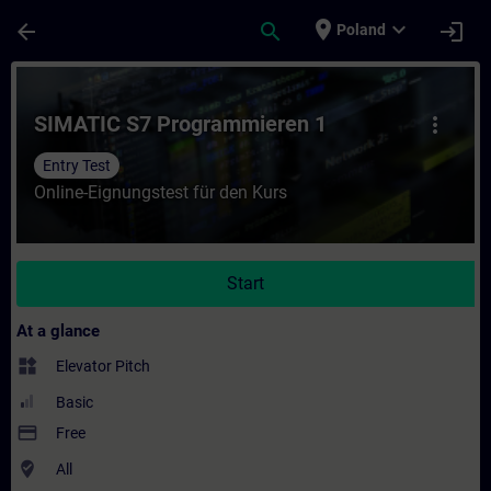
Skip To Main Content
Page Loaded
place
expand_more
arrow_back
search
login
Poland
Course - SIMATIC S7 Programmieren 1 - Tra
SIMATIC S7 Programmieren 1
more_vert
Entry Test
Online-Eignungstest für den Kurs
Start
At a glance
widgets
Elevator Pitch
Basic
payment
Free
where_to_vote
All