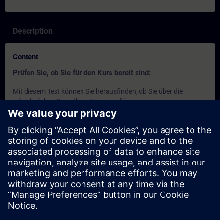
Description
Content
Prüfen Sie, ob Sie für den Kurs bereit sind:
Mit diesem Test können Sie herausfinden, ob Sie über die
erforderlichen Grundkenntnisse verfügen.
Der Test besteht aus
15 Fragen
.
Es gibt
kein Zeitlimit
.
Wenn Sie
mehr als 70% der Fragen richtig
beantworten,
sind Sie bereit für den Kurs.
Wenn Sie
weniger als 70%
erreichen, empfehlen wir Ihnen,
die SITRAIN access Kurse
SIMATIC - Grundlagen zu
speicherprogrammierbaren Steuerungen (SPS)
und
Einführung in die Grundlagen zur SPS-Programmierung
durchzuarbeiten, um Ihre Grundlagen zu vertiefen.