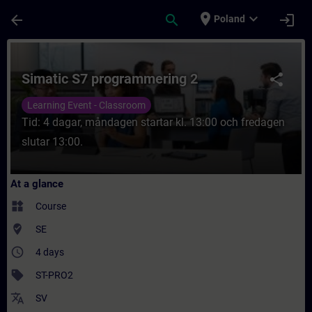
Skip To Main Content
Page Loaded
place
expand_more
arrow_back
search
login
Poland
Course - Simatic S7 programmering 2 - Tra
Simatic S7 programmering 2
share
Learning Event - Classroom
Tid: 4 dagar, måndagen startar kl. 13:00 och fredagen
slutar 13:00.
At a glance
widgets
Course
where_to_vote
SE
access_time
4 days
sell
ST-PRO2
translate
SV