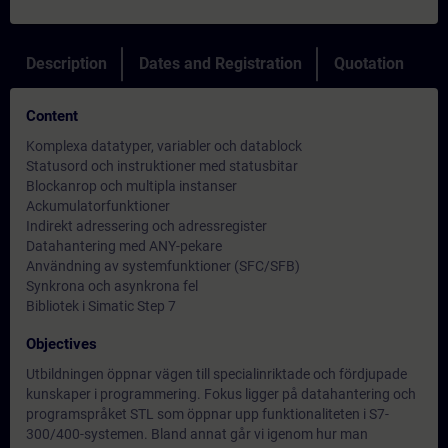
Description
Dates and Registration
Quotation
Content
Komplexa datatyper, variabler och datablock
Statusord och instruktioner med statusbitar
Blockanrop och multipla instanser
Ackumulatorfunktioner
Indirekt adressering och adressregister
Datahantering med ANY-pekare
Användning av systemfunktioner (SFC/SFB)
Synkrona och asynkrona fel
Bibliotek i Simatic Step 7
Objectives
Utbildningen öppnar vägen till specialinriktade och fördjupade
kunskaper i programmering. Fokus ligger på datahantering och
programspråket STL som öppnar upp funktionaliteten i S7-
300/400-systemen. Bland annat går vi igenom hur man