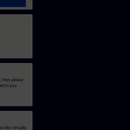
t, then please
led to you.
-site, virtually