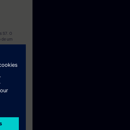
s S7. O
o de um