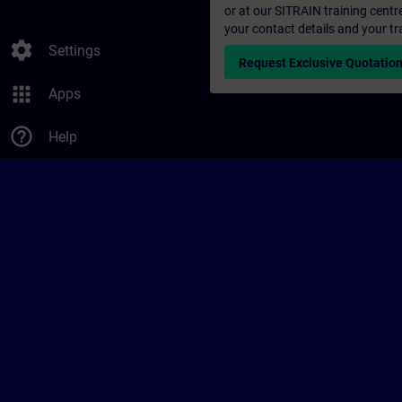
or at our SITRAIN training centr
your contact details and your tr
settings
Settings
Request Exclusive Quotatio
apps
Apps
help_outline
Help