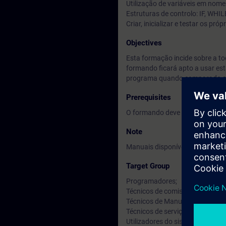
Utilização de variáveis em nome
Estruturas de controlo: IF, WHIL
Criar, inicializar e testar os pr
Objectives
Esta formação incide sobre a t
formando ficará apto a usar est
programa quando comparado co
Prerequisites
O formando deve ter conhecime
Note
Manuais disponíveis em Inglês.
Target Group
Programadores;
Técnicos de comissionamento;
Técnicos de Manutenção;
Técnicos de serviço;
Utilizadores do sistema.