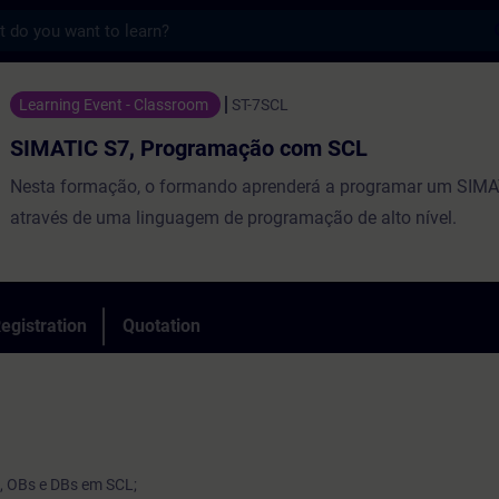
s
, Programação com SCL - Training - Traini
Learning Event - Classroom
ST-7SCL
SIMATIC S7, Programação com SCL
Nesta formação, o formando aprenderá a programar um SIMA
através de uma linguagem de programação de alto nível.
egistration
Quotation
, OBs e DBs em SCL;