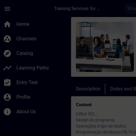
Skip To Main Content
Page Loaded
menu
Training Services for Digital Industries
Course - SIMATIC S7
home
Home
group_work
Channels
explore
Catalog
timeline
Learning Paths
assignment_turned_in
Entry Test
Description
Dates and R
account_circle
Profile
Content
info
About Us
Editor SCL;
Design do programa;
Operações e tipo de dados;
Programação de blocos FB, FCs