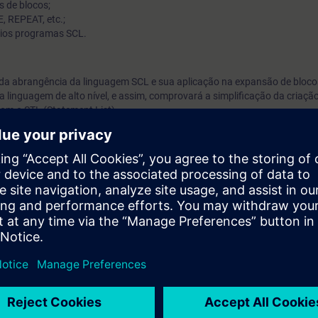
s de blocos;
E, REPEAT, etc.;
óprios programas SCL.
oda abrangência da linguagem SCL e sua aplicação na expansão de bloco
a linguagem de alto nível, e assim, comprovará a simplificação da criaçã
m o STL (Statement List).
ntos de SIMATIC S7 equivalentes aos cursos ST-SERV2 ou ST-PRO1.