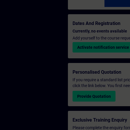
Dates And Registration
Currently, no events available
Add yourself to the course reque
Activate notification service
Personalised Quotation
If you require a standard list pr
click the link below. You first n
Provide Quotation
Exclusive Training Enquiry
Please complete the enquiry form 