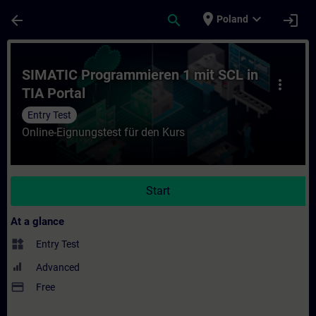
Skip To Main Content
Page Loaded
place
expand_more
arrow_back
search
login
Poland
Course - SIMATIC Programmieren 1 mit SCL 
SIMATIC Programmieren 1 mit SCL in
more_vert
TIA Portal
Entry Test
Online-Eignungstest für den Kurs
Start
At a glance
widgets
Entry Test
Advanced
payment
Free