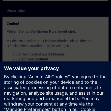
Description
Content
Prüfen Sie, ob Sie für den Kurs bereit sind:
Mit diesem Test können Sie herausfinden, ob Sie über die
erforderlichen Grundkenntnisse verfügen.
Der Test besteht aus
21 Fragen
.
Es gibt
kein Zeitlimit
.
Wenn Sie
mehr als 70% der Fragen richtig
beantworten,
sind Sie bereit für den Kurs.
Wenn Sie
weniger als 70%
erreichen, empfehlen wir Ihnen,
den Kurs
SIMATIC Programmieren 1 in TIA Portal
(TIA-
PRO1) zu besuchen, um Ihre Grundlagen zu vertiefen.
This content is part of
Learning Paths