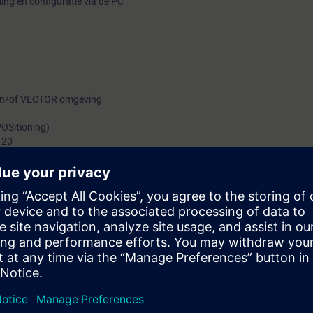
ling en configuratie via de PC
 en/of VECTOR omgeving
POSitioning)
120
mand Data Sets (CDS)
drijfname-, montage- en onderhoudspersoneel.
de deelnemer in staat een aandrijving met SINAMICS S120 op te bouwen me
 sporen en is in staat om functies zoals EPOS en Basic Safety functies to
rdt aan een PLC.
 en vermogenselektronica.