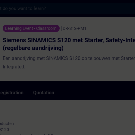
s
AMICS S120 met Starter, Safety-Integrated 
Learning Event - Classroom
DR-S12-PM1
Siemens SINAMICS S120 met Starter, Safety-Int
(regelbare aandrijving)
Een aandrijving met SINAMICS S120 op te bouwen met Starter
Integrated.
egistration
Quotation
oducten
 S120