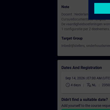
Note
Docent : Nederlands,
Cursusdocumentatie : Engels
De vaardigheidsoefeningen word
1 configuratie per 2 deelnemers.
Target Group
Inbedrijfstellers, onderhoudsm
Dates And Registration
Sep 14, 2026 | 07:00 AM (UT
schedule
translate
4 days
NL
2350
Didn't find a suitable date?
Add yourself to the course reque