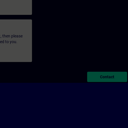
t, then please
led to you.
Contact