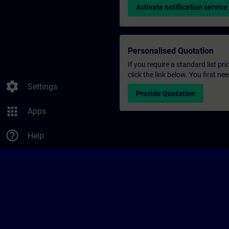
Activate notification service
Personalised Quotation
If you require a standard list pr
click the link below. You first n
settings
Settings
Provide Quotation
apps
Apps
help_outline
Help