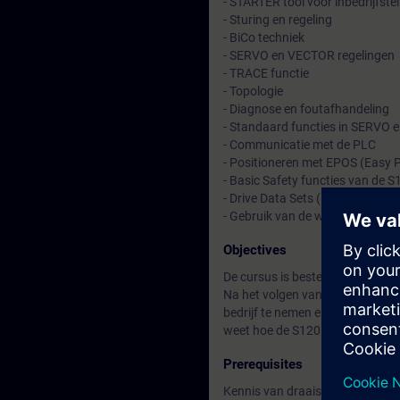
- STARTER tool voor inbedrijfstel
- Sturing en regeling
- BiCo techniek
- SERVO en VECTOR regelingen
- TRACE functie
- Topologie
- Diagnose en foutafhandeling
- Standaard functies in SERVO
- Communicatie met de PLC
- Positioneren met EPOS (Easy 
- Basic Safety functies van de S
- Drive Data Sets (DDS) en Com
- Gebruik van de web server
Objectives
De cursus is bestemd voor inbe
Na het volgen van de cursus is 
bedrijf te nemen en fouten op te
weet hoe de S120 gekoppeld wo
Prerequisites
Kennis van draaistroommotoren