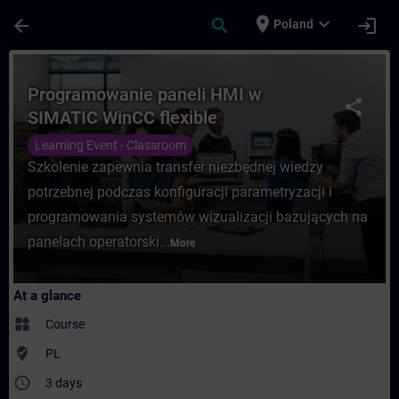
Skip To Main Content
Page Loaded
place
expand_more
arrow_back
search
login
Poland
Course - Programowanie paneli HMI w SIMA
Programowanie paneli HMI w
share
SIMATIC WinCC flexible
Learning Event - Classroom
Szkolenie zapewnia transfer niezbędnej wiedzy
potrzebnej podczas konfiguracji parametryzacji i
programowania systemów wizualizacji bazujących na
panelach operatorski...
More
At a glance
widgets
Course
where_to_vote
PL
access_time
3 days