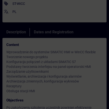
sell
ST-WICC
translate
PL
Description
Dates and Registration
Content
Wprowadzenie do systemów SIMATIC HMI w WinCC flexible
Tworzenie nowego projektu
Konfiguracja połączeń z układami SIMATIC S7
Podstawy tworzenia interfejsu na panel operatorski HMI
Zarządzanie użytkownikami
Wyświetlanie, archiwizacja i konfiguracja alarmów
Archiwizacja zmiennych, konfiguracja wykresów
Receptury
Obsługa stacji HMI
Objectives
Po zakończeniu szkolenia uczestnik powinien efektywnie