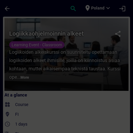
Skip To Main Content
Page Loaded
place
expand_more
arrow_back
search
login
Poland
Course - Logiikkaohjelmoinnin alkeet - Tra
Logiikkaohjelmoinnin alkeet
share
Learning Event - Classroom
Logiikoiden alkeiskurssi on suunniteltu opettamaan
logiikoiden alkeet ihmisille, joilla on kiinnoistus asiaa
kohtaan, muttei aikaisempaa teknistä taustaa. Kurssi
ope...
More
At a glance
widgets
Course
where_to_vote
FI
access_time
1 days