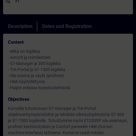
translate
FI
Description
Dates and Registration
Content
- Mikä on logiikka
- Anturit ja toimilaitteet
- S7-Manager ja 300 logiikka
- TIA-Portal ja S7-1500 logiikka
- Ala-asema ja väylä (profinet)
- HMI käyttöliittymä
- Paljon erilaisia harjoitustehtäviä
Objectives
Kurssilla tutustutaan S7-manager ja TIA-Portal
ohjelmointiympäristöihin ja tehdään alkeisohjelmointia S7-300
ja S7-1500 logiikoille. Tutustumme myös ET200SP ala-asemaan,
profinet kenttäväylään ja Confort paneeliin HMI (human
machine interface) laitteena. Kurssi ei vaadi mitään