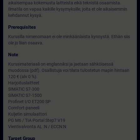
aikaisempaa kokemusta laitteista eikä teknistä osaamista.
Ilmatila on vapaa kaikille kysymyksille, joita et ole aikaisemmin
kehdannut kysyä.
Prerequisites
Kurssilla nimenomaan ei ole minkäänlaista kynnystä. Ethän siis
ole jo liian osaava.
Note
Kurssimateriaali on englanniksi ja jaetaan sähköisessä
muodossa (pdf). Osallistuja voi tilata tulostetun mapin hintaan
120 € (alv 0 %).
Harjoituslaitteet
SIMATIC S7-300
SIMATIC S7-1500
Profinet I/O ET200 SP
Comfort-paneeli
Kuljetin simulaattori
PG M6 / TIA Portal Step7 V19
Vientivalvonta AL :N / ECCN:N
Target Group