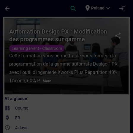
Skip To Main Content
Page Loaded
place
expand_more
arrow_back
search
login
Poland
Course - Automation Desigo PX : Modifica
Automation Desigo PX : Modification
share
des programmes sur gamme
Classique (hors PXC4/5/7)
Learning Event - Classroom
Cette formation vous permettra de vous former à la
programmation de la gamme automate Desigo™ PX
avec l'outil d'ingenierie Xworks Plus Répartition 40%
Théorie, 60% P...
More
At a glance
widgets
Course
where_to_vote
FR
access_time
4 days