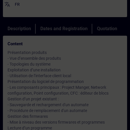
translate
FR
Description
Dates and Registration
Quotation
Content
Présentation produits
- Vue d’ensemble des produits
- Topologies du système
Exploitation d’une installation
- Utilisation de l’interface client local
Présentation du logiciel de programmation
- Les composants principaux : Project Manger, Network
configuration, Point configuration, CFC : éditeur de blocs
Gestion d’un projet existant :
- Sauvegarde et rechargement d'un automate
- Procédure de remplacement d'un automate
Gestion des firmwares
- Mise à niveau des versions firmwares et programmes
Lecture d’un programme