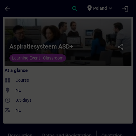
Skip To Main Content
Page Loaded
place
expand_more
arrow_back
search
login
Poland
Course - Aspiratiesysteem ASD+ - Training
Aspiratiesysteem ASD+
share
Learning Event - Classroom
At a glance
widgets
Course
where_to_vote
NL
access_time
0.5 days
translate
NL
Description
Dates and Registration
Quotation