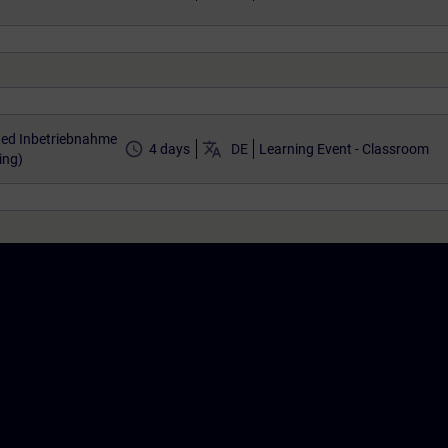
ted Inbetriebnahme
access_time
translate
4 days
DE
Learning Event - Classroom
ing)