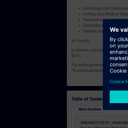
Grundlagen der funktional
Aufbau und Struktur fehl
Parametrierung sicherhe
Inbetriebnahme und Test d
Gezielte Diagnose und F
Ihr Vorteil:
In diesem Lernweg erwerben Si
S210.
Für weitergehende Qualifikatio
“Funktionale Sicherheit im Mas
Table of Contents
New Section
SINAMICS S210 - Inbetrie