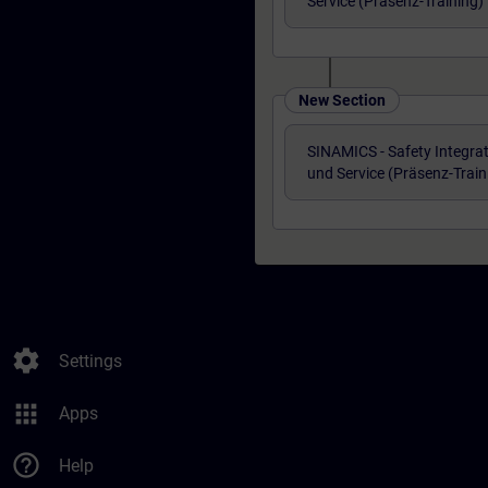
Service (Präsenz-Training)
New Section
SINAMICS - Safety Integra
und Service (Präsenz-Train
settings
Settings
apps
Apps
help_outline
Help