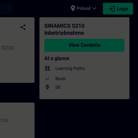
place
expand_more
login
earch
Poland
Login
- Professional development | SITRAIN
SINAMICS S210
share
Inbetriebnahme
View Contents
S S210:
At a glance
widgets
Learning Paths
Basic
where_to_vote
DE
S120