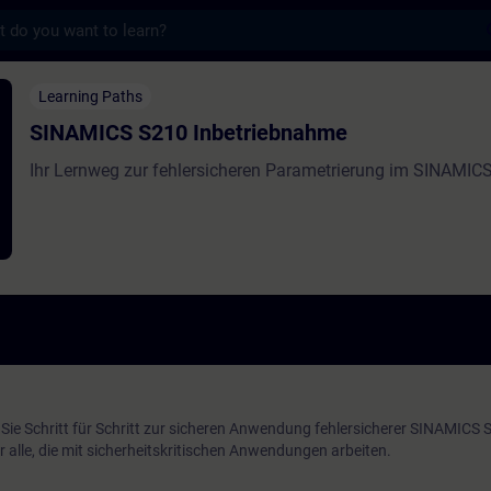
s
210 Inbetriebnahme - Training - Training 
Learning Paths
SINAMICS S210 Inbetriebnahme
Ihr Lernweg zur fehlersicheren Parametrierung im SINAMIC
Sie Schritt für Schritt zur sicheren Anwendung fehlersicherer SINAMICS 
r alle, die mit sicherheitskritischen Anwendungen arbeiten.