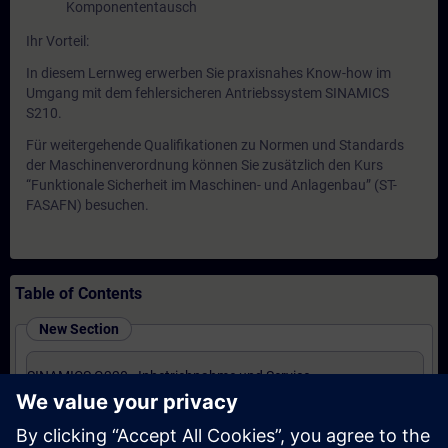
Komponententausch
Ihr Vorteil:
In diesem Lernweg erwerben Sie praxisnahes Know-how im
Umgang mit dem fehlersicheren Antriebssystem SINAMICS
S210.
Für weitergehende Qualifikationen zu Normen und Standards
der Maschinenverordnung können Sie zusätzlich den Kurs
“Funktionale Sicherheit im Maschinen- und Anlagenbau” (ST-
FASAFN) besuchen.
Table of Contents
New Section
SINAMICS G220 - Inbetriebnahme und Service
(Präsenz-Training)