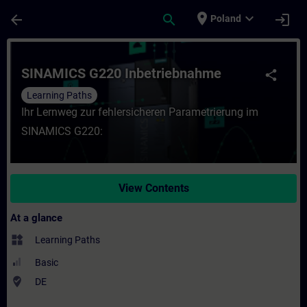
Skip To Main Content
Page Loaded
place
expand_more
arrow_back
search
login
Poland
Course - SINAMICS G220 Inbetriebnahme - 
SINAMICS G220 Inbetriebnahme
share
Learning Paths
Ihr Lernweg zur fehlersicheren Parametrierung im
SINAMICS G220:
View Contents
At a glance
widgets
Learning Paths
Basic
where_to_vote
DE