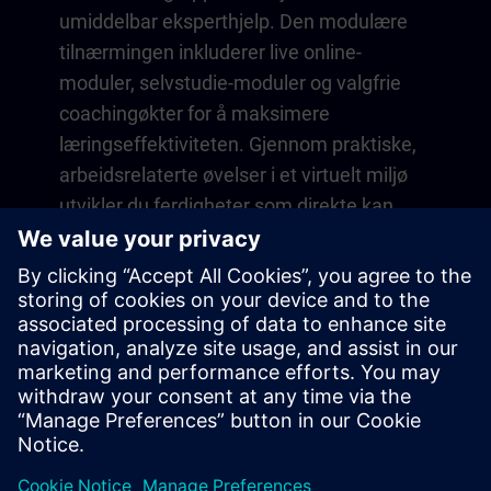
umiddelbar eksperthjelp. Den modulære
tilnærmingen inkluderer live online-
moduler, selvstudie-moduler og valgfrie
coachingøkter for å maksimere
læringseffektiviteten. Gjennom praktiske,
arbeidsrelaterte øvelser i et virtuelt miljø
utvikler du ferdigheter som direkte kan
brukes i dine daglige oppgaver. Læringen
fortsetter etter kurset med ett års
medlemskap på vår digitale
læringsplattform SITRAIN access.
Oversikt