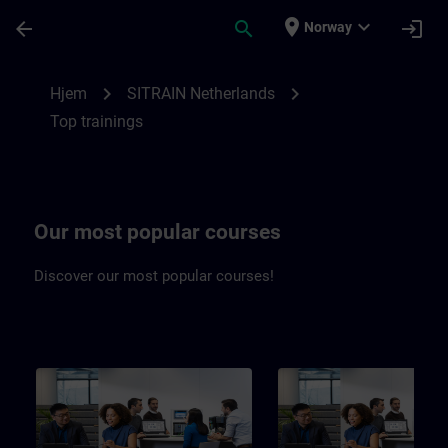
Gå til hovedinnhold
Siden er lastet inn
place
expand_more
arrow_back
search
login
Norway
Top trainings Netherlands | SITRAIN
chevron_right
chevron_right
Hjem
SITRAIN Netherlands
Top trainings
Our most popular courses
Discover our most popular courses!