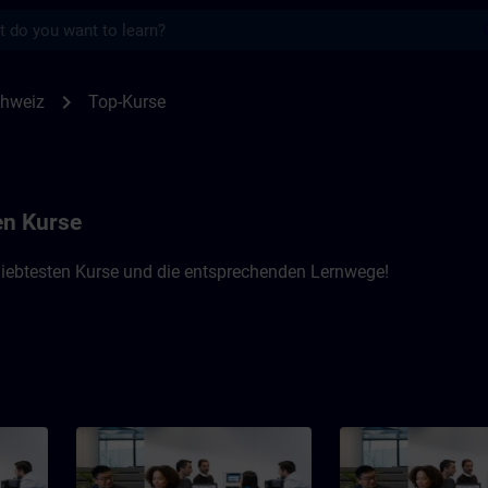
s
Schweiz | SITRAIN
chevron_right
chweiz
Top-Kurse
en Kurse
liebtesten Kurse und die entsprechenden Lernwege!