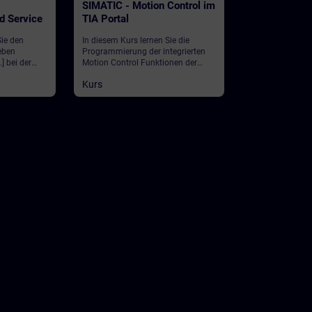
SIMATIC - Motion Control im
d Service
TIA Portal
Sie den
In diesem Kurs lernen Sie die
eben
Programmierung der integrierten
 bei der
Motion Control Funktionen der
 Service-
Steuerungen SIMATIC S7-
Kurs
1500/1500T oder S7-1200 im TIA
Portal. Zentrale Themen sind die
Technologieobjekte Drehzahlachse,
Positionierachse, Gleichlaufachse,
Kurvenscheiben und Safety
Integrated mit praktische Übungen
an Trainingsgeräten (SIMATIC S7-
1500T und SINAMICS).