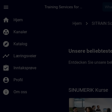
Gå til hovedinnhold
Siden er lastet inn
menu
Training Services for Digital Industries
Top-Kurse SITRAIN 
home
Hjem
chevron_right
Hjem
SITRAIN S
group_work
Kanaler
explore
Katalog
Unsere beliebtest
timeline
Læringsveier
Entdecken Sie unsere be
assignment_turned_in
Inntaksprøve
account_circle
Profil
SINUMERIK Kurse
info
Om oss