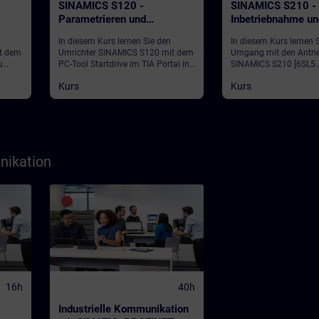
SINAMICS S120 -
SINAMICS S210 -
Parametrieren und
Inbetriebnahme un
Inbetriebnahme im TIA
In diesem Kurs lernen Sie den
In diesem Kurs lernen 
Portal
t dem
Umrichter SINAMICS S120 mit dem
Umgang mit den Antri
u
PC-Tool Startdrive im TIA Portal in
SINAMICS S210 [6SL5…]
meter
Betrieb zu nehmen. Sie können die
Inbetriebnahme und im
Kurs
Kurs
Parameter an die jeweilige
Fall.
ie
Anwendung anpassen und im
Fehlerfall die Diagnose
durchführen.
nikation
16h
40h
Industrielle Kommunikation