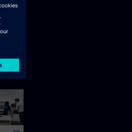
en eine
hen SIMATIC
dustrial
en
schen
s. Sie
objekte z.B.
hierfür ist,
e auch in
chen
nktionsplan
trol Language
iste (AWL)
u erweitern.
e
Sie neue
nd können
rer gesamten
 vermeiden.
40h