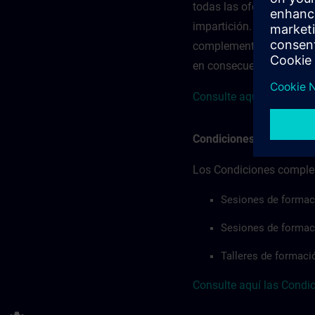
todas las ofertas de SI
impartición. Cuando se a
complementarias de cada
en consecuencia.
Consulte aquí los Condi
Condiciones complemen
Los Condiciones complem
Sesiones de formació
Sesiones de formac
Talleres de formaci
Consulte aquí las Condi