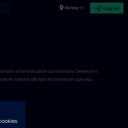
place
expand_more
login
earch
Norway
Logg inn
inutos a familiarizarse con nuestros Términos y
nte en función del tipo de formación que elija.
n a