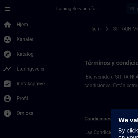
Gå til hovedinnhold
Siden er lastet inn
menu
Training Services for Digital Industries
Términos y condicio
home
Hjem
chevron_right
Hjem
SITRAIN M
group_work
Kanaler
explore
Katalog
Términos y condici
timeline
Læringsveier
¡Bienvenido a SITRAIN! 
assignment_turned_in
Inntaksprøve
condiciones. Están estru
account_circle
Profil
info
Om oss
Condiciones básicas
Las Condiciones básicas 